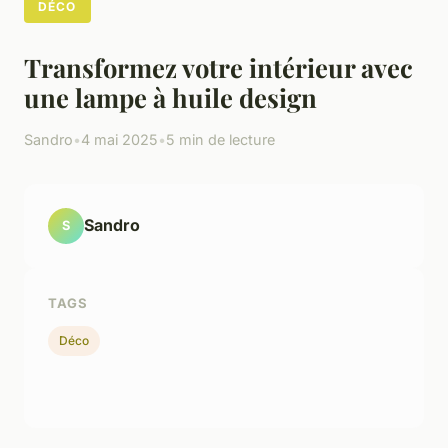
DÉCO
Transformez votre intérieur avec
une lampe à huile design
Sandro
•
4 mai 2025
•
5 min de lecture
Sandro
S
TAGS
Déco