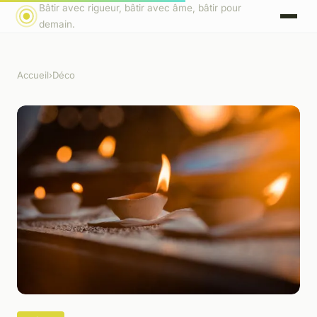
Bâtir avec rigueur, bâtir avec âme, bâtir pour
demain.
Accueil
›
Déco