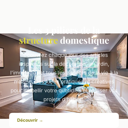
Les 3 piliers de la
structure
domestique
Découvrez chaque jour des articles
inspirants sur la décoration, le jardin,
l'immobilier et tous les aspects de la vie à la
maison. Des idées pratiques et créatives
pour embellir votre quotidien et réaliser vos
projets d'habitat.
Découvrir →