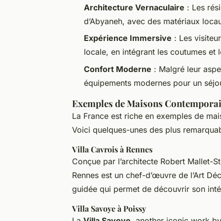
Architecture Vernaculaire
: Les rés
d’Abyaneh, avec des matériaux locau
Expérience Immersive
: Les visiteu
locale, en intégrant les coutumes et l
Confort Moderne
: Malgré leur aspec
équipements modernes pour un séjou
Exemples de Maisons Contemporai
La France est riche en exemples de mai
Voici quelques-unes des plus remarquab
Villa Cavrois à Rennes
Conçue par l’architecte Robert Mallet-S
Rennes est un chef-d’œuvre de l’Art Déco.
guidée qui permet de découvrir son int
Villa Savoye à Poissy
La
Villa Savoye
, another iconic work by