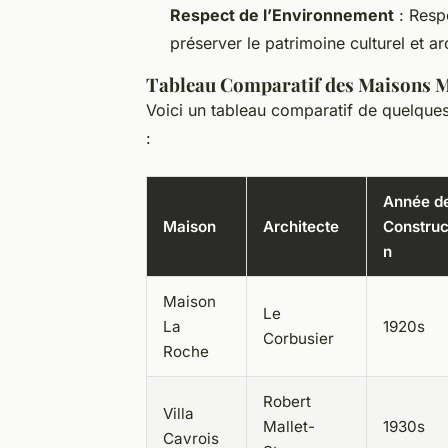
Respect de l’Environnement
: Respe
préserver le patrimoine culturel et ar
Tableau Comparatif des Maisons 
Voici un tableau comparatif de quelqu
:
Année d
Maison
Architecte
Construc
n
Maison
Le
La
1920s
Corbusier
Roche
Robert
Villa
Mallet-
1930s
Cavrois