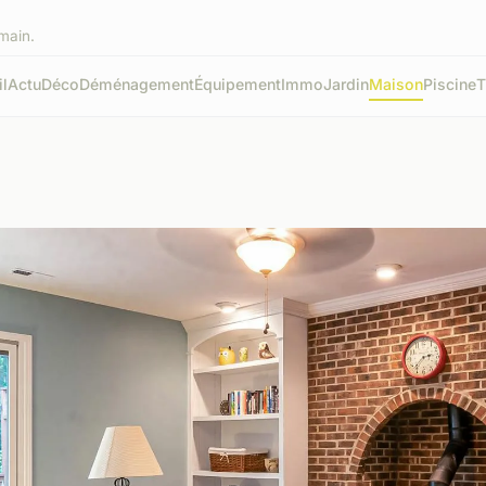
emain.
l
Actu
Déco
Déménagement
Équipement
Immo
Jardin
Maison
Piscine
T