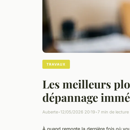
TRAVAUX
Les meilleurs pl
dépannage immé
Auberte
•
12/05/2026 20:19
•
7 min de lecture
À quand remonte la dernière fois où vou