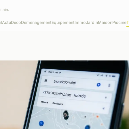
emain.
l
Actu
Déco
Déménagement
Équipement
Immo
Jardin
Maison
Piscine
T