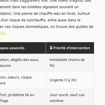
 début mais s’aggravent vite. Une odeur d’égout, des
ement dans les toilettes signalent souvent un
dation. Une panne de chauffe-eau en hiver, surtout
d’un risque de surchauffe, entre aussi dans la
per ces risques domestiques, on trouve des guides de
tino
.
sques associés
⏳ Priorité d’intervention
ation, dégâts des eaux,
Immédiate (moins de
issures
1h)
tion, odeurs, risque
Urgente (1 à 2h)
aire
fort, problème lié au
Jour ouvré, sauf cas
ffage
extrême