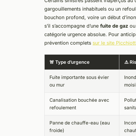
Certains sinistres passent inaperçus au
gargouillements inhabituels ou un refoul
bouchon profond, voire un début d’inon
s’il s’accompagne d’une
fuite de gaz
ou 
catégorie urgence absolue. Pour antici
prévention complets
sur le site Picchiot
🚨 Type d’urgence
⚠️ Ri
Fuite importante sous évier
Inond
ou mur
mois
Canalisation bouchée avec
Pollu
refoulement
sanit
Panne de chauffe-eau (eau
Incon
froide)
chau